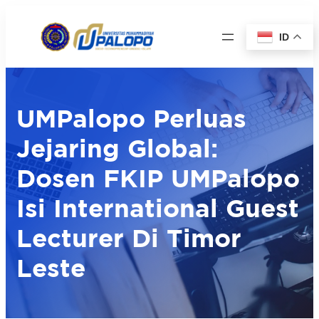
ID
UMPalopo Perluas
Jejaring Global:
Dosen FKIP UMPalopo
Isi International Guest
Lecturer Di Timor
Leste