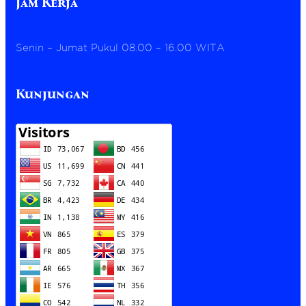
Jam Kerja
N
A
L
Senin – Jumat Pukul 08.00 – 16.00 WITA
Kunjungan