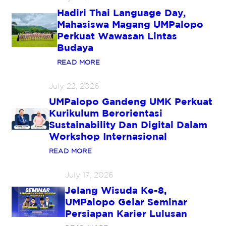
Hadiri Thai Language Day,
Mahasiswa Magang UMPalopo
Perkuat Wawasan Lintas
Budaya
:
READ MORE
H
A
July 22, 2026
D
I
UMPalopo Gandeng UMK Perkuat
R
I
Kurikulum Berorientasi
T
Sustainability Dan Digital Dalam
H
Workshop Internasional
A
I
:
L
READ MORE
U
A
M
N
July 17, 2026
P
G
A
U
Jelang Wisuda Ke-8,
L
A
O
G
UMPalopo Gelar Seminar
P
E
Persiapan Karier Lulusan
O
D
G
A