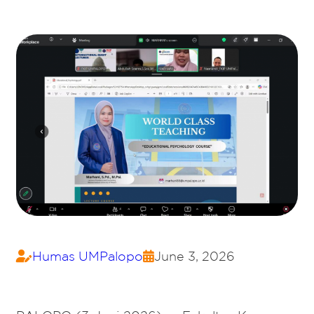
Humas UMPalopo
June 3, 2026

