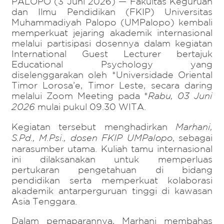
PALOPO (3 Juni 2026) — Fakultas Keguruan
dan Ilmu Pendidikan (FKIP) Universitas
Muhammadiyah Palopo (UMPalopo) kembali
memperkuat jejaring akademik internasional
melalui partisipasi dosennya dalam kegiatan
International Guest Lecturer bertajuk
Educational Psychology yang
diselenggarakan oleh *Universidade Oriental
Timor Lorosa’e, Timor Leste, secara daring
melalui Zoom Meeting pada *
Rabu, 03 Juni
2026
mulai pukul 09.30 WITA.
Kegiatan tersebut menghadirkan
Marhani,
S.Pd., M.Psi., dosen FKIP UMPalopo
, sebagai
narasumber utama. Kuliah tamu internasional
ini dilaksanakan untuk memperluas
pertukaran pengetahuan di bidang
pendidikan serta memperkuat kolaborasi
akademik antarperguruan tinggi di kawasan
Asia Tenggara.
Dalam pemaparannya, Marhani membahas