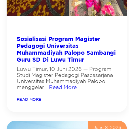
Sosialisasi Program Magister
Pedagogi Universitas
Muhammadiyah Palopo Sambangi
Guru SD Di Luwu Timur
Luwu Timur, 10 Juni 2026 — Program
Studi Magister Pedagogi Pascasarjana
Universitas Muhammadiyah Palopo
menggelar…
Read More
:
READ MORE
S
O
S
I
A
L
June 8, 2026