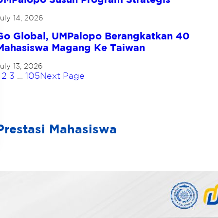
uly 14, 2026
Go Global, UMPalopo Berangkatkan 40
Mahasiswa Magang Ke Taiwan
uly 13, 2026
2
3
…
105
Next Page
Prestasi Mahasiswa