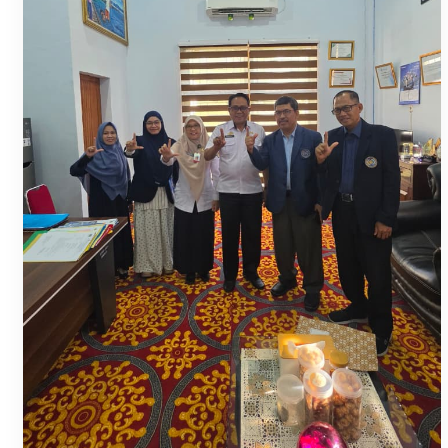
K
A
N
4
0
M
A
H
A
S
I
S
W
A
M
A
G
A
N
G
K
E
T
A
I
W
A
N