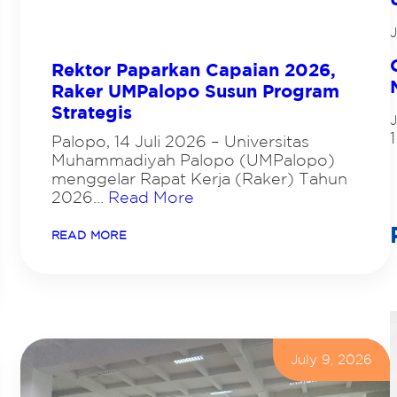
E
R
J
K
U
A
Rektor Paparkan Capaian 2026,
T
Raker UMPalopo Susun Program
K
U
Strategis
R
J
I
1
Palopo, 14 Juli 2026 – Universitas
K
Muhammadiyah Palopo (UMPalopo)
U
L
menggelar Rapat Kerja (Raker) Tahun
U
2026…
Read More
M
B
E
:
READ MORE
R
R
O
E
R
K
I
T
E
O
N
R
T
P
A
A
July 9, 2026
S
P
I
A
S
R