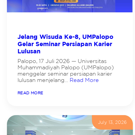
G
E
D
A
Y
,
M
A
Jelang Wisuda Ke-8, UMPalopo
H
Gelar Seminar Persiapan Karier
A
S
Lulusan
I
S
Palopo, 17 Juli 2026 — Universitas
W
Muhammadiyah Palopo (UMPalopo)
A
M
menggelar seminar persiapan karier
A
lulusan menjelang…
Read More
G
A
N
:
READ MORE
G
J
U
E
M
L
P
A
A
N
L
G
July 13, 2026
O
W
P
I