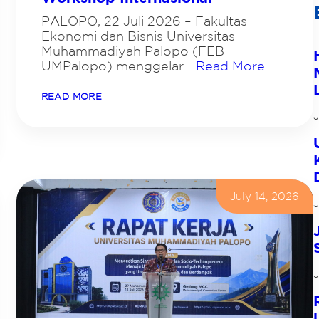
PALOPO, 22 Juli 2026 – Fakultas
Ekonomi dan Bisnis Universitas
Muhammadiyah Palopo (FEB
UMPalopo) menggelar…
Read More
:
READ MORE
U
M
P
A
L
O
P
O
July 14, 2026
G
J
A
N
D
E
N
G
J
U
M
K
P