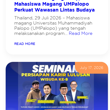
Mahasiswa Magang UMPalopo
Perkuat Wawasan Lintas Budaya
Thailand, 29 Juli 2026 – Mahasiswa
magang Universitas Muhammadiyah
Palopo (UMPalopo) yang tengah
melaksanakan program…
Read More
:
READ MORE
H
A
D
I
R
I
July 17, 2026
T
H
A
I
L
A
N
G
U
A