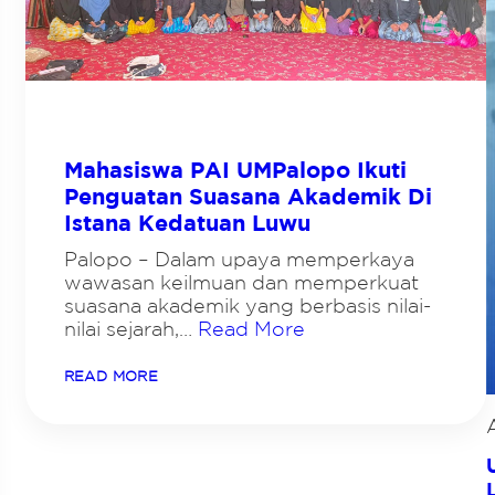
G
R
A
M
P
E
R
T
A
Mahasiswa PAI UMPalopo Ikuti
N
A
Penguatan Suasana Akademik Di
H
Istana Kedatuan Luwu
A
N
,
Palopo – Dalam upaya memperkaya
U
wawasan keilmuan dan memperkuat
N
suasana akademik yang berbasis nilai-
I
V
nilai sejarah,…
Read More
E
R
:
READ MORE
S
M
I
A
T
H
A
A
S
S
M
I
U