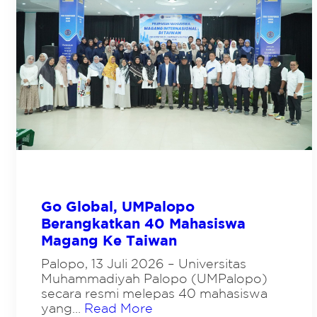
O
S
P
U
E
D
R
A
K
K
U
E
A
-
T
8
W
,
A
U
W
M
A
P
S
A
A
L
N
O
L
P
I
O
N
G
Go Global, UMPalopo
T
E
A
L
Berangkatkan 40 Mahasiswa
S
A
Magang Ke Taiwan
B
R
U
S
D
Palopo, 13 Juli 2026 – Universitas
E
A
M
Muhammadiyah Palopo (UMPalopo)
Y
I
secara resmi melepas 40 mahasiswa
A
N
yang…
Read More
A